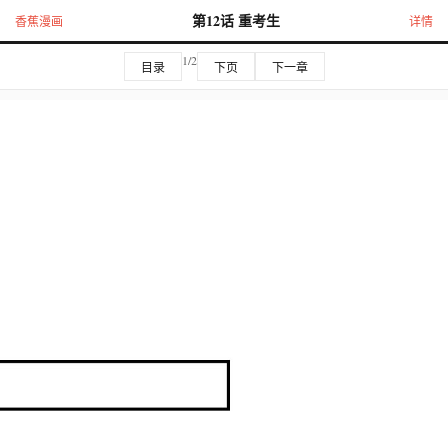
第12话 重考生
香蕉漫画
详情
1/2
目录
下页
下一章