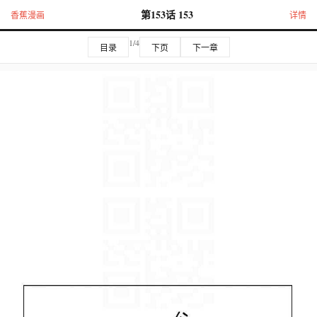
第153话 153
香蕉漫画
详情
1/4
目录
下页
下一章