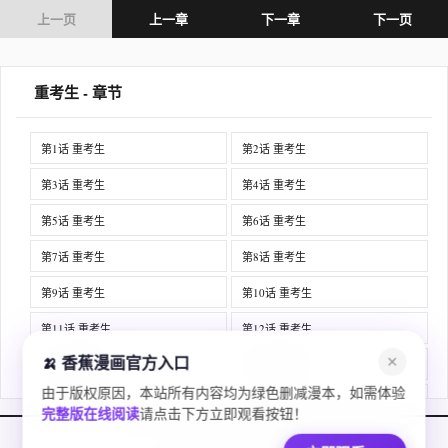
上一页
上一章
下一章
下一页
重考生 - 章节
第1话 重考生
第2话 重考生
第3话 重考生
第4话 重考生
第5话 重考生
第6话 重考生
第7话 重考生
第8话 重考生
第9话 重考生
第10话 重考生
第11话 重考生
第12话 重考生
🍌 香蕉漫画官方入口
✕
第13话 重考生
第14话 重考生
由于版权原因，本站所有内容均为绿色删减漫本，如需体验
第15话 重考生
第16话 重考生
完整版在线阅读
请点击下方立即观看按钮！
第17话 重考生
第18话 重考生
香蕉漫画