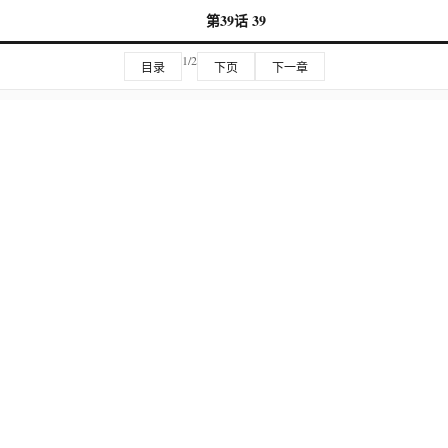
第39话 39
1/2
目录
下页
下一章