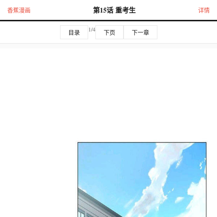
第15话 重考生
香蕉漫画
详情
1/4
目录
下页
下一章