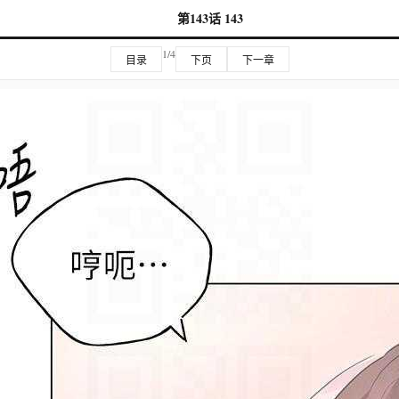
第143话 143
1/4
目录
下页
下一章