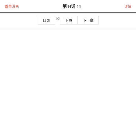
第44话 44
香蕉漫画
详情
1/3
目录
下页
下一章