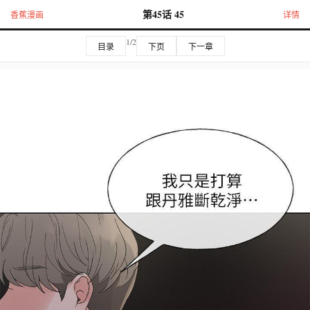
第45话 45
香蕉漫画
详情
1/2
目录
下页
下一章