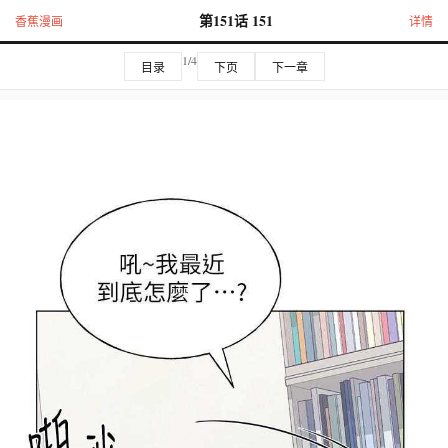
第151话 151
香蕉漫画
详情
1/4
目录
下页
下一章