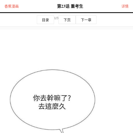
第23话 重考生
香蕉漫画
详情
1/3
目录
下页
下一章