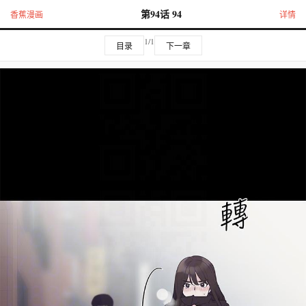
第94话 94
香蕉漫画
详情
1/1
目录
下一章