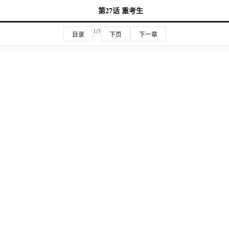
第27话 重考生
1/3
目录
下页
下一章