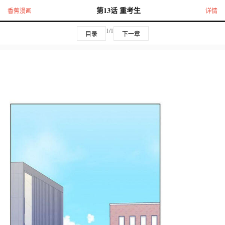
第13话 重考生
香蕉漫画
详情
1/1
目录
下一章