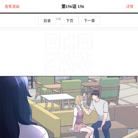
第156话 156
香蕉漫画
详情
1/4
目录
下页
下一章